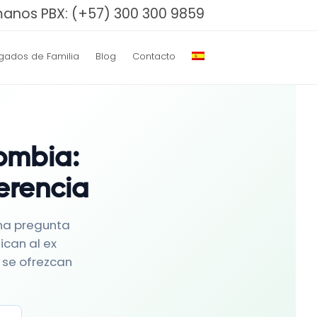
manos PBX:
(+57) 300 300 9859
gados de Familia
Blog
Contacto
ombia:
erencia
una pregunta
ican al ex
 se ofrezcan