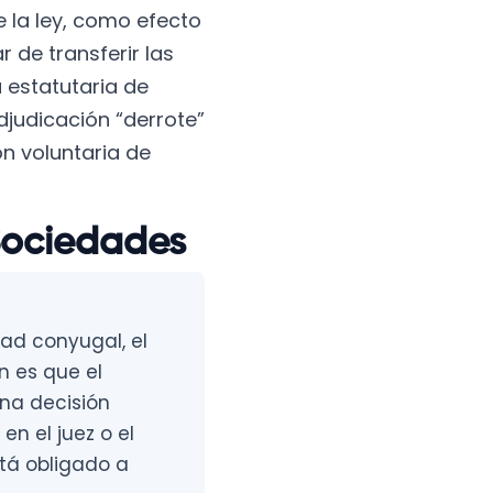
 la ley, como efecto
r de transferir las
 estatutaria de
djudicación “derrote”
ón voluntaria de
Sociedades
ad conyugal, el
n es que el
una decisión
en el juez o el
stá obligado a