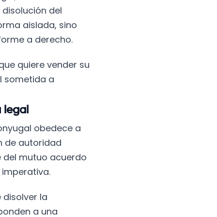
 disolución del
orma aislada, sino
forme a derecho.
 que quiere vender su
al sometida a
 legal
 conyugal obedece a
ón de autoridad
ene del mutuo acuerdo
 imperativa.
 disolver la
sponden a una