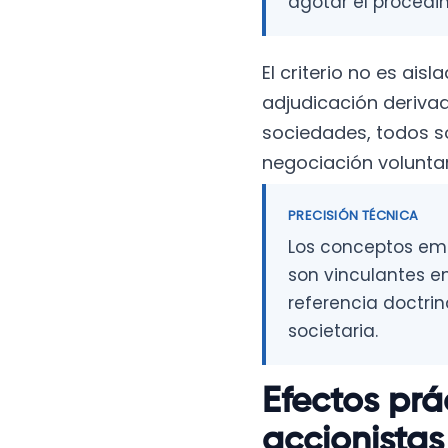
agotar el procedim
El criterio no es ais
adjudicación derivad
sociedades, todos s
negociación voluntar
PRECISIÓN TÉCNICA
Los conceptos emi
son vinculantes en
referencia doctrin
societaria.
Efectos prá
accionistas