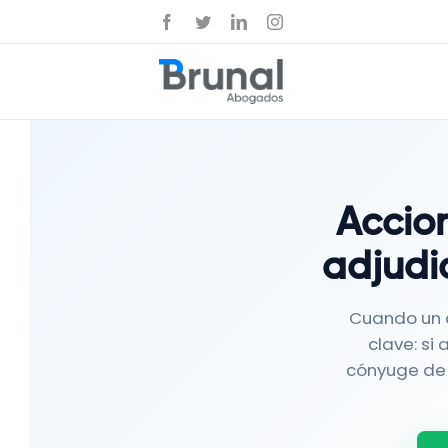
Saltar
Facebook
Twitter
LinkedIn
Instagram
al
contenido
Accion
adjudi
Cuando un d
clave: si
cónyuge de 