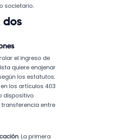
o societario.
: dos
iones
olar el ingreso de
nista quiere enajenar
egún los estatutos.
 en los artículos 403
 dispositivo
 transferencia entre
icación
. La primera