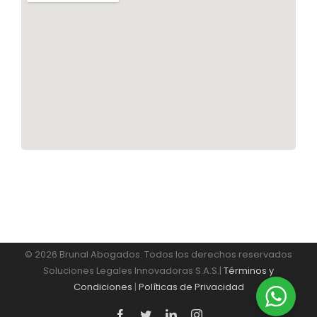
© 2026 Brunal Abogados. Todos los derechos reservados
Soluciones Legales Innovadoras S.A.S.|
Términos y
Condiciones
|
Políticas de Privacidad
Facebook
Twitter
LinkedIn
Instagram