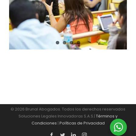
© 2026 Brunal Abogados. Todos los derechos reservados
Soluciones Legales Innovadoras S.A.S.|
Términos y
Condiciones
|
Políticas de Privacidad
Facebook
Twitter
LinkedIn
Instagram