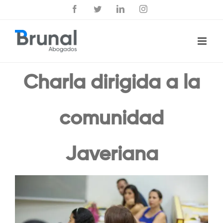
Saltar
Facebook
Twitter
LinkedIn
Instagram
al
contenido
Charla dirigida a la
comunidad
Javeriana
View
Larger
Image