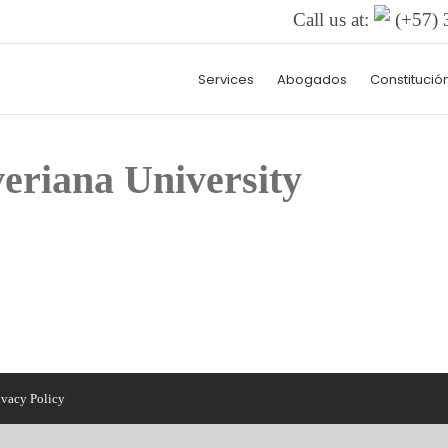
Call us at:
(+57) 
Services
Abogados
Constitució
veriana University
ivacy Policy